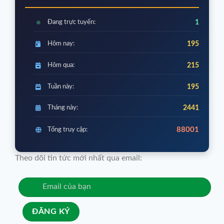
Đang trực tuyến:
1
Hôm nay:
195
Hôm qua:
215
Tuần này:
195
Tháng này:
2441
88001
Tổng truy cập:
Theo dõi tin tức mới nhất qua email: