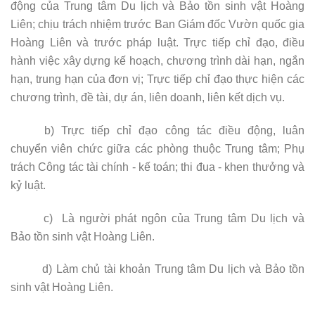
động của
Trung tâm
Du lịch và
B
ảo tồn sinh vật Hoàng
Liên
;
chịu trách nhiệm trước Ban Giám đốc Vườn
q
uốc gia
Hoàng Liên và trước pháp luật
.
Trực tiếp chỉ đạo, điều
hành việc xây dựng kế hoạch, chương trình dài hạn, ngắn
hạn, trung hạn của đơn vị; Trực tiếp chỉ đạo thực hiện các
chương trình, đề tài, dự án, liên doanh, liên kết dịch vụ.
b
)
Trực tiếp chỉ đạo công tác
điều động
,
luân
chuyển viên chức giữa các phòng thuộc Trung tâm; Phụ
trách
Công tác t
ài chính - kế toán
;
thi đua - khen thưởng
và
kỷ luật.
c
)
Là người phát ngôn của
Trung tâm
Du lịch và
Bảo tồn
sinh vật Hoàng Liên
.
d)
Làm chủ tài khoản
Trung tâm
Du lịch và Bảo tồn
sinh vật Hoàng Liên
.