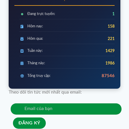
Đang trực tuyến:
1
Hôm nay:
158
Hôm qua:
221
Tuần này:
1429
Tháng này:
1986
87546
Tổng truy cập:
Theo dõi tin tức mới nhất qua email: