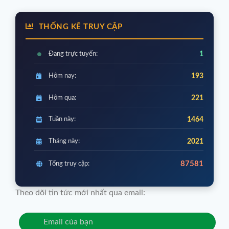
THỐNG KÊ TRUY CẬP
Đang trực tuyến:
1
Hôm nay:
193
Hôm qua:
221
Tuần này:
1464
Tháng này:
2021
87581
Tổng truy cập:
Theo dõi tin tức mới nhất qua email: