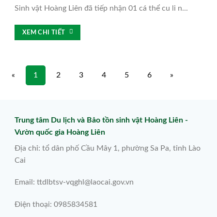
Sinh vật Hoàng Liên đã tiếp nhận 01 cá thể cu li n...
XEM CHI TIẾT
«
1
2
3
4
5
6
»
Trung tâm Du lịch và Bảo tồn sinh vật Hoàng Liên -
Vườn quốc gia Hoàng Liên
Địa chỉ: tổ dân phố Cầu Mây 1, phường Sa Pa, tỉnh Lào
Cai
Email: ttdlbtsv-vqghl@laocai.gov.vn
Điện thoại: 0985834581