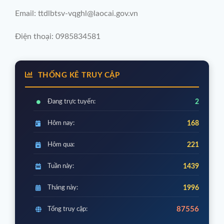
Email: ttdlbtsv-vqghl@laocai.gov.vn
Điện thoại: 0985834581
THỐNG KÊ TRUY CẬP
Đang trực tuyến:
2
Hôm nay:
168
Hôm qua:
221
Tuần này:
1439
Tháng này:
1996
87556
Tổng truy cập: