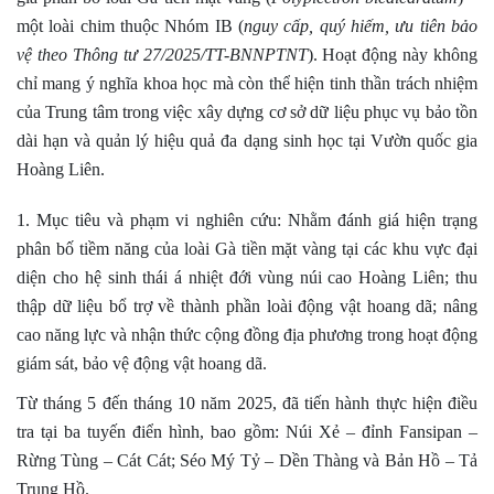
một loài chim thuộc Nhóm IB (
nguy cấp, quý hiếm, ưu tiên bảo
vệ theo Thông tư 27/2025/TT-BNNPTNT
). Hoạt động này không
chỉ mang ý nghĩa khoa học mà còn thể hiện tinh thần trách nhiệm
của Trung tâm trong việc xây dựng cơ sở dữ liệu phục vụ bảo tồn
dài hạn và quản lý hiệu quả đa dạng sinh học tại Vườn quốc gia
Hoàng Liên.
1. Mục tiêu và phạm vi nghiên cứu: Nhằm đánh giá hiện trạng
phân bố tiềm năng của loài Gà tiền mặt vàng tại các khu vực đại
diện cho hệ sinh thái á nhiệt đới vùng núi cao Hoàng Liên; thu
thập dữ liệu bổ trợ về thành phần loài động vật hoang dã; nâng
cao năng lực và nhận thức cộng đồng địa phương trong hoạt động
giám sát, bảo vệ động vật hoang dã.
Từ tháng 5 đến tháng 10 năm 2025, đã tiến hành thực hiện điều
tra tại ba tuyến điển hình, bao gồm: Núi Xẻ – đỉnh Fansipan –
Rừng Tùng – Cát Cát; Séo Mý Tỷ – Dền Thàng và Bản Hồ – Tả
Trung Hồ.