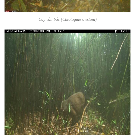
Cầy vằn bắc (
Chrotogale owstoni
)