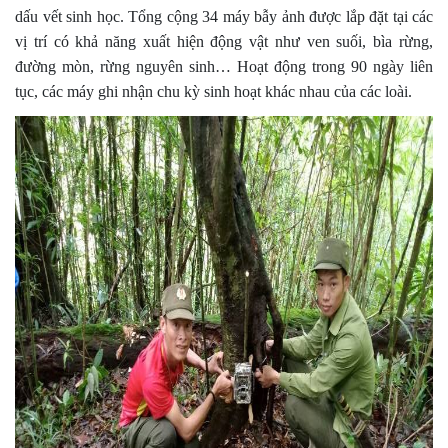
dấu vết sinh học. Tổng cộng 34 máy bẫy ảnh được lắp đặt tại các
vị trí có khả năng xuất hiện động vật như ven suối, bìa rừng,
đường mòn, rừng nguyên sinh… Hoạt động trong 90 ngày liên
tục, các máy ghi nhận chu kỳ sinh hoạt khác nhau của các loài.