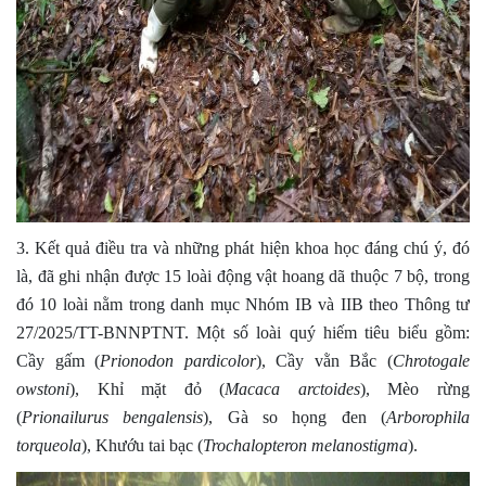
3. Kết quả điều tra và những phát hiện khoa học đáng chú ý, đó
là, đã ghi nhận được 15 loài động vật hoang dã thuộc 7 bộ, trong
đó 10 loài nằm trong danh mục Nhóm IB và IIB theo Thông tư
27/2025/TT-BNNPTNT. Một số loài quý hiếm tiêu biểu gồm:
Cầy gấm (
Prionodon pardicolor
), Cầy vằn Bắc (
Chrotogale
owstoni
), Khỉ mặt đỏ (
Macaca arctoides
), Mèo rừng
(
Prionailurus bengalensis
), Gà so họng đen (
Arborophila
torqueola
), Khướu tai bạc (
Trochalopteron melanostigma
).