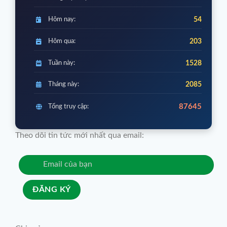
Hôm nay:
54
Hôm qua:
203
Tuần này:
1528
Tháng này:
2085
87645
Tổng truy cập:
Theo dõi tin tức mới nhất qua email: