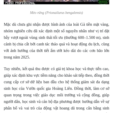
Mèo rừng (Prionailurus bengalensis)
Mặc dù chưa ghi nhận được hình ảnh của loài Gà tiền mặt vàng,
nhóm nghiên cứu đã xác định một số nguyên nhân như vị trí đặt
bẫy vượt ngoài vùng sinh thái tối ưu (thường 600–1.500 m), sinh
cảnh bị chia cắt bởi canh tác thảo quả và hoạt động du lịch, cùng
với ảnh hưởng của thời tiết ẩm ướt kéo dài do các cơn bão lớn
trong năm 2025.
Tuy nhiên, kết quả thu được có giá trị khoa học và thực tiễn cao,
giúp xác định khu vực tiềm năng cho khảo sát tiếp theo, đồng thời
cung cấp cơ sở dữ liệu ban đầu cho hệ thống giám sát đa dạng
sinh học của Vườn quốc gia Hoàng Liên. Đồng thời, làm cơ sở
quan trọng trong việc giáo dục môi trường và cộng đồng, giúp
người dân, học sinh và cán bộ địa phương được hướng dẫn về sự
phân bố và vai trò của động vật hoang dã trong cân bằng sinh