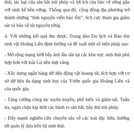
thái, tác hại của săn bắt trái phép và lợi ích của bảo vệ rừng gắn
với sinh kế bền vững. Thông qua đó, cộng đồng địa phương trở
thành những “tình nguyện viên bảo tồn”, tích cực tham gia giám
sát và bảo vệ tài nguyên rừng.
4. Với những kết quả thu được, Trung tâm Du lịch và Bảo tồn
sinh vật Hoàng Liên định hướng và đề xuất một số biện pháp sau:
- Mở rộng mạng lưới bẫy ảnh lâu dài tại các khu vực sinh thái phù
hợp hơn với loài Gà tiền mặt vàng.
- Xây dựng ngân hàng dữ liệu động vật hoang dã, tích hợp với cơ
sở dữ liệu đa dạng sinh học của Vườn quốc gia Hoàng Liên và
của quốc gia.
- Tăng cường công tác tuyên truyền, phổ biến và giám sát. Tuần
tra, ngăn chặn kịp thời các hành vi săn bắt, bẫy thú trái phép.
- Đẩy mạnh nghiên cứu chuyên sâu về các loài đặc hữu, hướng
tới quản lý dựa trên hệ sinh thái.