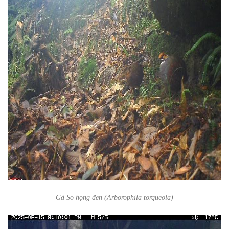
Gà So họng đen (Arborophila torqueola)