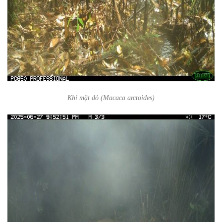
Khỉ mặt đỏ (
Macaca arctoides
)