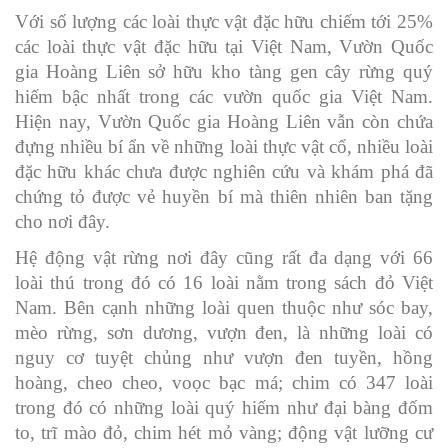
Với số lượng các loài thực vật đặc hữu chiếm tới 25%
các loài thực vật đặc hữu tại Việt Nam, Vườn Quốc
gia Hoàng Liên sở hữu kho tàng gen cây rừng quý
hiếm bậc nhất trong các vườn quốc gia Việt Nam.
Hiện nay, Vườn Quốc gia Hoàng Liên vẫn còn chứa
đựng nhiều bí ẩn về những loài thực vật cổ, nhiều loài
đặc hữu khác chưa được nghiên cứu và khám phá đã
chứng tỏ được vẻ huyền bí mà thiên nhiên ban tặng
cho nơi đây.
Hệ động vật rừng nơi đây cũng rất đa dạng với 66
loài thú trong đó có 16 loài nằm trong sách đỏ Việt
Nam. Bên cạnh những loài quen thuộc như sóc bay,
mèo rừng, sơn dương, vượn đen, là những loài có
nguy cơ tuyệt chủng như vượn đen tuyền, hồng
hoàng, cheo cheo, voọc bạc má; chim có 347 loài
trong đó có những loài quý hiếm như đại bàng đốm
to, trĩ mào đỏ, chim hét mỏ vàng; động vật lưỡng cư