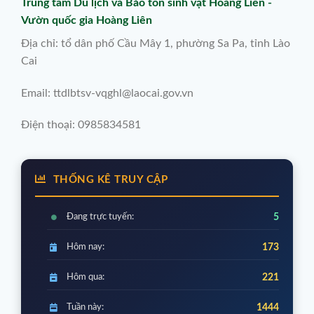
Trung tâm Du lịch và Bảo tồn sinh vật Hoàng Liên -
Vườn quốc gia Hoàng Liên
Địa chỉ: tổ dân phố Cầu Mây 1, phường Sa Pa, tỉnh Lào
Cai
Email: ttdlbtsv-vqghl@laocai.gov.vn
Điện thoại: 0985834581
THỐNG KÊ TRUY CẬP
Đang trực tuyến:
5
Hôm nay:
173
Hôm qua:
221
Tuần này:
1444