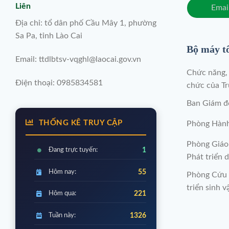
Liên
Địa chỉ: tổ dân phố Cầu Mây 1, phường
Sa Pa, tỉnh Lào Cai
Bộ máy t
Email: ttdlbtsv-vqghl@laocai.gov.vn
Chức năng, 
Điện thoại: 0985834581
chức của T
Ban Giám đ
THỐNG KÊ TRUY CẬP
Phòng Hành
Phòng Giáo
Đang trực tuyến:
1
Phát triển d
Hôm nay:
55
Phòng Cứu 
triển sinh v
Hôm qua:
221
Tuần này:
1326