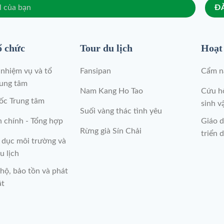
ổ chức
Tour du lịch
Hoạt
nhiệm vụ và tổ
Fansipan
Cẩm na
rung tâm
Nam Kang Ho Tao
Cứu hộ
ốc Trung tâm
sinh v
Suối vàng thác tình yêu
 chính - Tổng hợp
Giáo d
Rừng già Sín Chải
triển d
 dục môi trường và
u lịch
hộ, bảo tồn và phát
ật