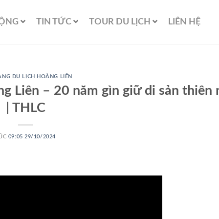
ĐỘNG
TIN TỨC
TOUR DU LỊCH
LIÊN HỆ
NG DU LỊCH HOÀNG LIÊN
g Liên – 20 năm gìn giữ di sản thiên 
| THLC
ÚC
09:05 29/10/2024