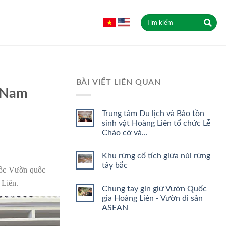
BÀI VIẾT LIÊN QUAN
t Nam
Trung tâm Du lịch và Bảo tồn
sinh vật Hoàng Liên tổ chức Lễ
Chào cờ và...
Khu rừng cổ tích giữa núi rừng
tây bắc
đốc Vườn quốc
 Liên.
Chung tay gìn giữ Vườn Quốc
gia Hoàng Liên - Vườn di sản
ASEAN