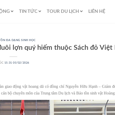
ĐỘNG
TIN TỨC
TOUR DU LỊCH
LIÊN HỆ
TỒN ĐA DẠNG SINH HỌC
 đuôi lợn quý hiếm thuộc Sách đỏ Việ
ÚC
15:31 05/02/2026
n, bàn giao động vật hoang dã có đồng chí Nguyễn Hữu Hạnh – Giám 
 cán bộ chuyên môn của Trung tâm Du lịch và Bảo tồn sinh vật Hoàng