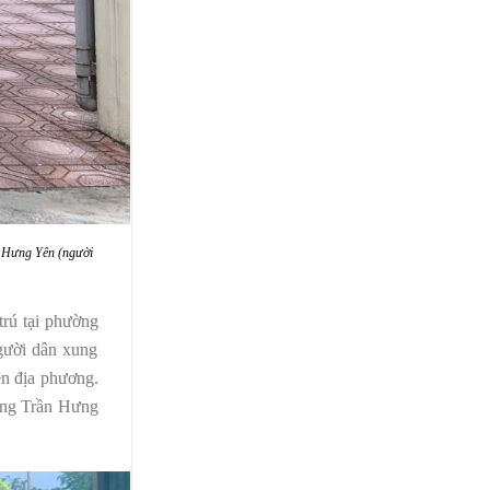
h Hưng Yên (
người
trú tại phường
gười dân xung
ền địa phương.
ường Trần Hưng