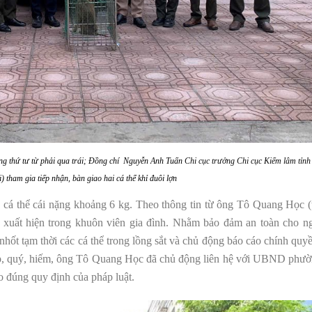
 thứ tư từ phải qua trái; Đồng chí Nguyễn Anh Tuấn
Chi cục trưởng Chi cục Kiểm lâm tỉn
i
) tham gia tiếp nhận, bàn giao hai cá thể khỉ đuôi lợn
 cá thể cái nặng khoảng 6 kg. Theo thông tin từ ông Tô Quang Học (
 xuất hiện trong khuôn viên gia đình. Nhằm bảo đảm an toàn cho n
ốt tạm thời các cá thể trong lồng sắt và chủ động báo cáo chính quy
 cấp, quý, hiếm, ông Tô Quang Học đã chủ động liên hệ với UBND ph
 đúng quy định của pháp luật.