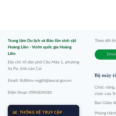
Trung tâm Du lịch và Bảo tồn sinh vật
Theo dõi ti
Hoàng Liên - Vườn quốc gia Hoàng
Liên
Địa chỉ: tổ dân phố Cầu Mây 1, phường
Sa Pa, tỉnh Lào Cai
Bộ máy t
Email: ttdlbtsv-vqghl@laocai.gov.vn
Chức năng, 
Điện thoại: 0985834581
chức của T
Ban Giám đ
THỐNG KÊ TRUY CẬP
Phòng Hành