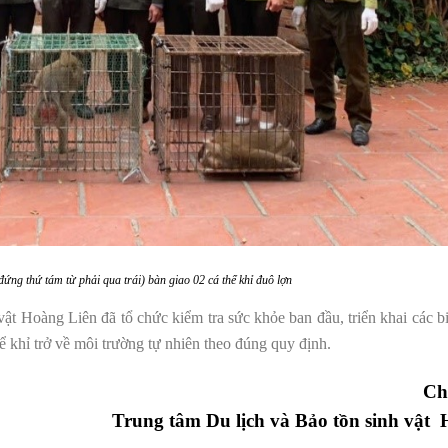
đứng thứ tám từ phải qua trái
)
bàn giao 02 cá thể khỉ đuô lợn
vật Hoàng Liên đã tổ chức kiểm tra sức khỏe ban đầu, triển khai các 
ể khỉ trở về môi trường tự nhiên theo đúng quy định.
Ch
ung tâm Du lịch và Bảo tồn sinh vật Ho